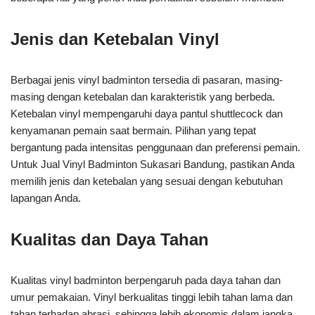
Jenis dan Ketebalan Vinyl
Berbagai jenis vinyl badminton tersedia di pasaran, masing-
masing dengan ketebalan dan karakteristik yang berbeda.
Ketebalan vinyl mempengaruhi daya pantul shuttlecock dan
kenyamanan pemain saat bermain. Pilihan yang tepat
bergantung pada intensitas penggunaan dan preferensi pemain.
Untuk Jual Vinyl Badminton Sukasari Bandung, pastikan Anda
memilih jenis dan ketebalan yang sesuai dengan kebutuhan
lapangan Anda.
Kualitas dan Daya Tahan
Kualitas vinyl badminton berpengaruh pada daya tahan dan
umur pemakaian. Vinyl berkualitas tinggi lebih tahan lama dan
tahan terhadap abrasi, sehingga lebih ekonomis dalam jangka