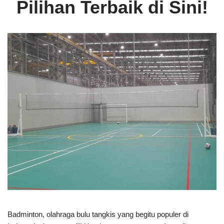
Pilihan Terbaik di Sini!
Badminton, olahraga bulu tangkis yang begitu populer di