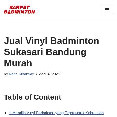
Skip
to
content
Jual Vinyl Badminton
Sukasari Bandung
Murah
by
Ratih Dinarway
April 4, 2025
Table of Content
1 Memilih Vinyl Badminton yang Tepat untuk Kebutuhan