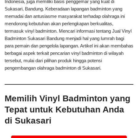
Indonesia, juga memiliki basis penggemar yang kuat di
Sukasari, Bandung. Keberadaan lapangan badminton yang
memadai dan antusiasme masyarakat terhadap olahraga ini
mendorong kebutuhan akan perlengkapan berkualitas,
termasuk vinyl badminton. Mencari informasi tentang Jual Vinyl
Badminton Sukasari Bandung menjadi hal yang lumrah bagi
para pemain dan pengelola lapangan. Artikel ini akan membahas
berbagai aspek terkait pencarian vinyl badminton di wilayah
tersebut, mulai dari pilihan produk hingga potensi
pengembangan olahraga badminton di Sukasari.
Memilih Vinyl Badminton yang
Tepat untuk Kebutuhan Anda
di Sukasari