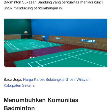
Badminton Sukasari Bandung yang berkualitas menjadi kunci
untuk mendukung perkembangan ini.
Baca Juga:
Harga Karpet Bulutangkis Grosir Wilayah
Kabupaten Seluma
Menumbuhkan Komunitas
Badminton