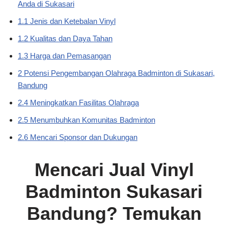
Anda di Sukasari
1.1 Jenis dan Ketebalan Vinyl
1.2 Kualitas dan Daya Tahan
1.3 Harga dan Pemasangan
2 Potensi Pengembangan Olahraga Badminton di Sukasari,
Bandung
2.4 Meningkatkan Fasilitas Olahraga
2.5 Menumbuhkan Komunitas Badminton
2.6 Mencari Sponsor dan Dukungan
Mencari Jual Vinyl
Badminton Sukasari
Bandung? Temukan