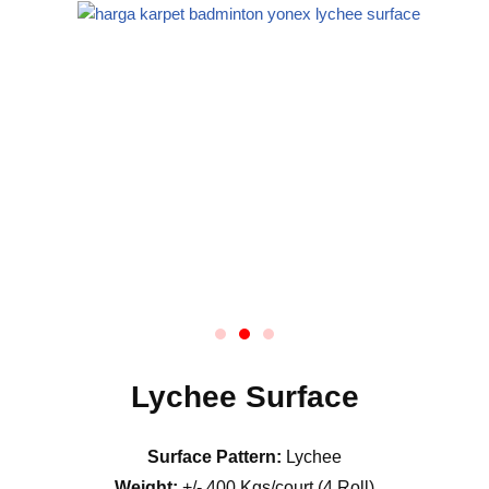
Lychee Surface
Surface Pattern:
Lychee
Weight:
+/- 400 Kgs/court (4 Roll)