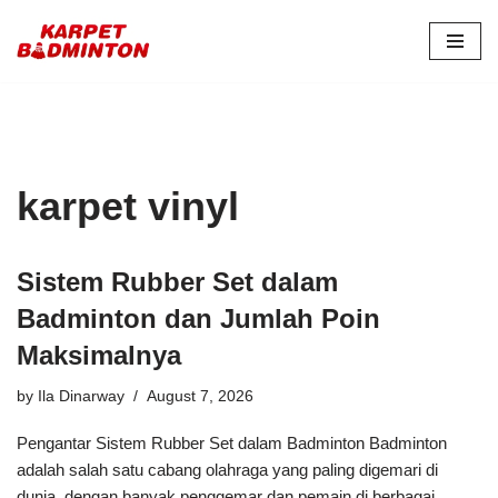
Skip
to
content
karpet vinyl
Sistem Rubber Set dalam
Badminton dan Jumlah Poin
Maksimalnya
by
Ila Dinarway
August 7, 2026
Pengantar Sistem Rubber Set dalam Badminton Badminton
adalah salah satu cabang olahraga yang paling digemari di
dunia, dengan banyak penggemar dan pemain di berbagai