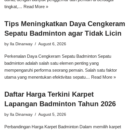
tingkat,…
Read More »
Tips Meningkatkan Daya Cengkeram
Sepatu Badminton agar Tidak Licin
by
Ila Dinarway
August 6, 2026
Perkenalan Daya Cengkeram Sepatu Badminton Sepatu
badminton adalah salah satu elemen penting yang
mempengaruhi performa seorang pemain. Salah satu faktor
utama yang menentukan efektivitas sepatu…
Read More »
Daftar Harga Terkini Karpet
Lapangan Badminton Tahun 2026
by
Ila Dinarway
August 5, 2026
Perbandingan Harga Karpet Badminton Dalam memilih karpet