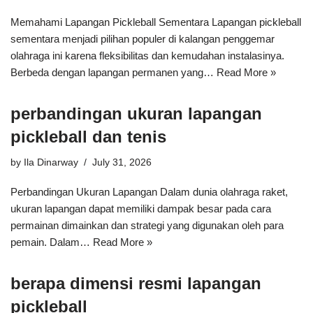
Memahami Lapangan Pickleball Sementara Lapangan pickleball
sementara menjadi pilihan populer di kalangan penggemar
olahraga ini karena fleksibilitas dan kemudahan instalasinya.
Berbeda dengan lapangan permanen yang…
Read More »
perbandingan ukuran lapangan
pickleball dan tenis
by
Ila Dinarway
July 31, 2026
Perbandingan Ukuran Lapangan Dalam dunia olahraga raket,
ukuran lapangan dapat memiliki dampak besar pada cara
permainan dimainkan dan strategi yang digunakan oleh para
pemain. Dalam…
Read More »
berapa dimensi resmi lapangan
pickleball