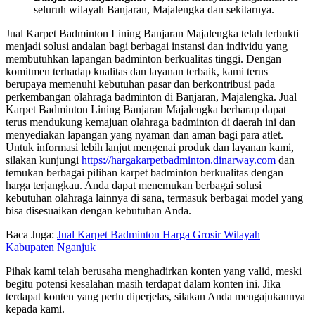
seluruh wilayah Banjaran, Majalengka dan sekitarnya.
Jual Karpet Badminton Lining Banjaran Majalengka telah terbukti
menjadi solusi andalan bagi berbagai instansi dan individu yang
membutuhkan lapangan badminton berkualitas tinggi. Dengan
komitmen terhadap kualitas dan layanan terbaik, kami terus
berupaya memenuhi kebutuhan pasar dan berkontribusi pada
perkembangan olahraga badminton di Banjaran, Majalengka. Jual
Karpet Badminton Lining Banjaran Majalengka berharap dapat
terus mendukung kemajuan olahraga badminton di daerah ini dan
menyediakan lapangan yang nyaman dan aman bagi para atlet.
Untuk informasi lebih lanjut mengenai produk dan layanan kami,
silakan kunjungi
https://hargakarpetbadminton.dinarway.com
dan
temukan berbagai pilihan karpet badminton berkualitas dengan
harga terjangkau. Anda dapat menemukan berbagai solusi
kebutuhan olahraga lainnya di sana, termasuk berbagai model yang
bisa disesuaikan dengan kebutuhan Anda.
Baca Juga:
Jual Karpet Badminton Harga Grosir Wilayah
Kabupaten Nganjuk
Pihak kami telah berusaha menghadirkan konten yang valid, meski
begitu potensi kesalahan masih terdapat dalam konten ini. Jika
terdapat konten yang perlu diperjelas, silakan Anda mengajukannya
kepada kami.