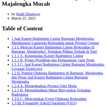
Majalengka Murah
by
Ratih Dinarway
March 25, 2025
Table of Content
1 Jual Karpet Badminton Lining Banjaran Majalengka:
Membangun Lapangan Berkualitas untuk Prestasi Unggul
1.1 I. Mencari Karpet Badminton Lining Berkualitas di
Banjaran, Majalengka? Temukan Pilihan Terbaik di Sini!
1.1.1 A. Keunggulan Karpet Badminton Lining
1.1.2 B. Proses Pemilihan dan Pemasangan yang Tepat
1.1.3 C. Jual Karpet Badminton Lining Banjaran Majalengka:
Layanan Terpercaya
1.2 II. Potensi Olahraga Badminton di Banjaran, Majalengka
dan Peran Jual Karpet Badminton Lining Banjaran
Majalengka
1.2.4 A. Meningkatkan Prestasi Atlet Muda
1.2.5 B. Menumbuhkan Minat Masyarakat Terhadap
Badminton
1.2.6 C. Menciptakan Event Olahraga Berkualitas
1.3 III. Frequently Asked Questions (FAQ)