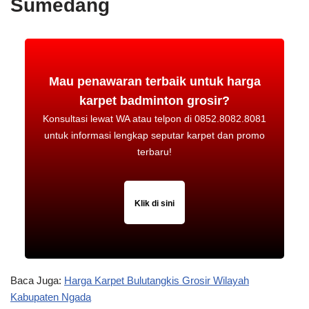
Sumedang
Mau penawaran terbaik untuk harga
karpet badminton grosir?
Konsultasi lewat WA atau telpon di 0852.8082.8081
untuk informasi lengkap seputar karpet dan promo
terbaru!
Klik di sini
Baca Juga:
Harga Karpet Bulutangkis Grosir Wilayah
Kabupaten Ngada