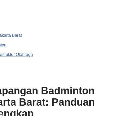
akarta Barat
nton
astruktur Olahraga
Lapangan Badminton
rta Barat: Panduan
engkap