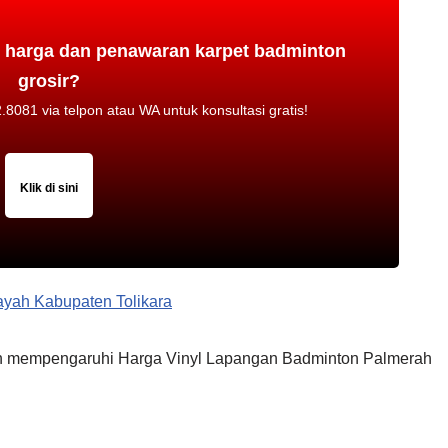
i harga dan penawaran karpet badminton
grosir?
8081 via telpon atau WA untuk konsultasi gratis!
Klik di sini
ayah Kabupaten Tolikara
fikan mempengaruhi Harga Vinyl Lapangan Badminton Palmerah