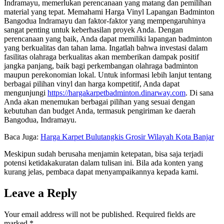
Indramayu, memerlukan perencanaan yang matang dan pemilihan
material yang tepat. Memahami Harga Vinyl Lapangan Badminton
Bangodua Indramayu dan faktor-faktor yang mempengaruhinya
sangat penting untuk keberhasilan proyek Anda. Dengan
perencanaan yang baik, Anda dapat memiliki lapangan badminton
yang berkualitas dan tahan lama. Ingatlah bahwa investasi dalam
fasilitas olahraga berkualitas akan memberikan dampak positif
jangka panjang, baik bagi perkembangan olahraga badminton
maupun perekonomian lokal. Untuk informasi lebih lanjut tentang
berbagai pilihan vinyl dan harga kompetitif, Anda dapat
mengunjungi
https://hargakarpetbadminton.dinarway.com
. Di sana
Anda akan menemukan berbagai pilihan yang sesuai dengan
kebutuhan dan budget Anda, termasuk pengiriman ke daerah
Bangodua, Indramayu.
Baca Juga:
Harga Karpet Bulutangkis Grosir Wilayah Kota Banjar
Meskipun sudah berusaha menjamin ketepatan, bisa saja terjadi
potensi ketidakakuratan dalam tulisan ini. Bila ada konten yang
kurang jelas, pembaca dapat menyampaikannya kepada kami.
Leave a Reply
Your email address will not be published.
Required fields are
marked
*