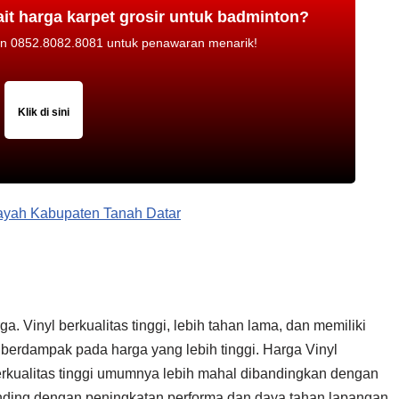
ait harga karpet grosir untuk badminton?
pon 0852.8082.8081 untuk penawaran menarik!
Klik di sini
layah Kabupaten Tanah Datar
a. Vinyl berkualitas tinggi, lebih tahan lama, dan memiliki
 berdampak pada harga yang lebih tinggi. Harga Vinyl
erkualitas tinggi umumnya lebih mahal dibandingkan dengan
banding dengan peningkatan performa dan daya tahan lapangan.