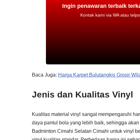
Ingin penawaran terbaik terk
Kontak kami via WA atau tel
Baca Juga:
Harga Karpet Bulutangkis Grosir Wi
Jenis dan Kualitas Vinyl
Kualitas material vinyl sangat mempengaruhi harg
daya pantul bola yang lebih baik, sehingga akan
Badminton Cimahi Selatan Cimahi untuk vinyl b
vinyl kualitas standar. Perbedaan harga ini se