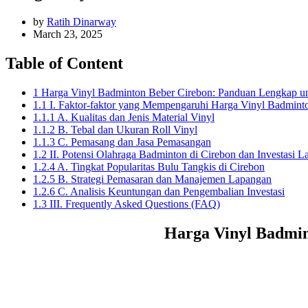
by
Ratih Dinarway
March 23, 2025
Table of Content
1 Harga Vinyl Badminton Beber Cirebon: Panduan Lengkap u
1.1 I. Faktor-faktor yang Mempengaruhi Harga Vinyl Badmint
1.1.1 A. Kualitas dan Jenis Material Vinyl
1.1.2 B. Tebal dan Ukuran Roll Vinyl
1.1.3 C. Pemasang dan Jasa Pemasangan
1.2 II. Potensi Olahraga Badminton di Cirebon dan Investasi 
1.2.4 A. Tingkat Popularitas Bulu Tangkis di Cirebon
1.2.5 B. Strategi Pemasaran dan Manajemen Lapangan
1.2.6 C. Analisis Keuntungan dan Pengembalian Investasi
1.3 III. Frequently Asked Questions (FAQ)
Harga Vinyl Badmin