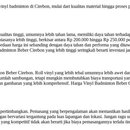
a vinyl badminton di Cirebon, mulai dari kualitas material hingga pr
rkualitas tinggi, umumnya lebih tahan lama, memiliki daya tahan terha
iasanya lebih tinggi, berkisar antara Rp 200.000 hingga Rp 250.000 pe
rbedaan harga ini sebanding dengan daya tahan dan performa yang dita
inton Beber Cirebon yang lebih tinggi seringkali berarti investasi j
n Beber Cirebon. Roll vinyl yang lebih tebal umumnya lebih awet dan
umlah sambungan, tetapi mungkin membutuhkan biaya transportasi yan
an gambaran yang lebih komprehensif. Harga Vinyl Badminton Beber C
ipertimbangkan. Pemasang yang berpengalaman akan memastikan hasil 
gan bervariasi tergantung pada luas lapangan dan lokasi. Jangan rag
g kompetitif tidak akan berarti jika biaya pemasangannya terlalu tin