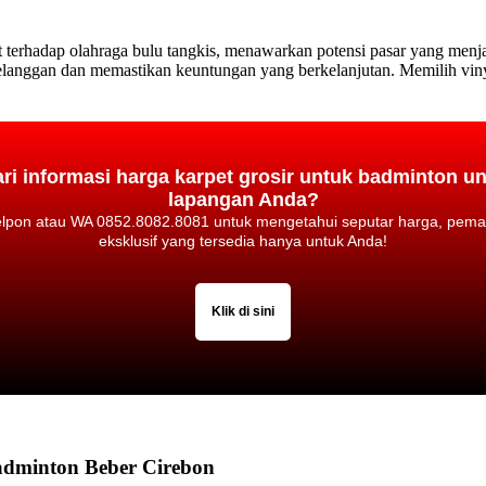
terhadap olahraga bulu tangkis, menawarkan potensi pasar yang menja
elanggan dan memastikan keuntungan yang berkelanjutan. Memilih vin
i informasi harga karpet grosir untuk badminton u
lapangan Anda?
telpon atau WA 0852.8082.8081 untuk mengetahui seputar harga, pem
eksklusif yang tersedia hanya untuk Anda!
Klik di sini
adminton Beber Cirebon