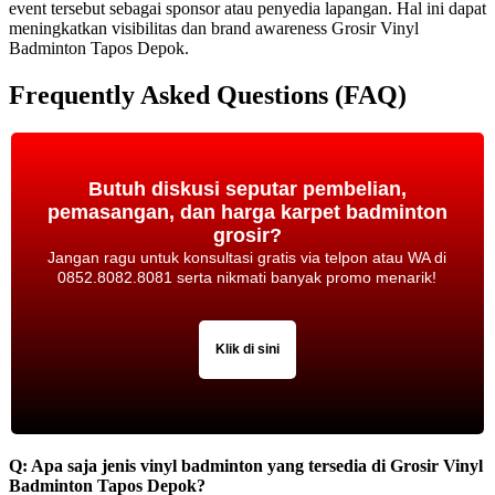
event tersebut sebagai sponsor atau penyedia lapangan. Hal ini dapat
meningkatkan visibilitas dan brand awareness Grosir Vinyl
Badminton Tapos Depok.
Frequently Asked Questions (FAQ)
Butuh diskusi seputar pembelian,
pemasangan, dan harga karpet badminton
grosir?
Jangan ragu untuk konsultasi gratis via telpon atau WA di
0852.8082.8081 serta nikmati banyak promo menarik!
Klik di sini
Q: Apa saja jenis vinyl badminton yang tersedia di Grosir Vinyl
Badminton Tapos Depok?