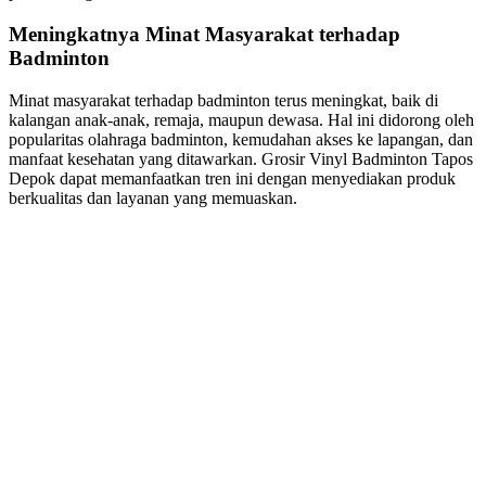
Meningkatnya Minat Masyarakat terhadap
Badminton
Minat masyarakat terhadap badminton terus meningkat, baik di
kalangan anak-anak, remaja, maupun dewasa. Hal ini didorong oleh
popularitas olahraga badminton, kemudahan akses ke lapangan, dan
manfaat kesehatan yang ditawarkan. Grosir Vinyl Badminton Tapos
Depok dapat memanfaatkan tren ini dengan menyediakan produk
berkualitas dan layanan yang memuaskan.