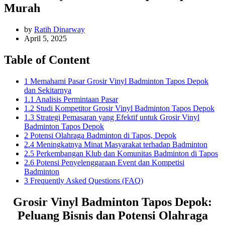
Murah
by
Ratih Dinarway
April 5, 2025
Table of Content
1 Memahami Pasar Grosir Vinyl Badminton Tapos Depok
dan Sekitarnya
1.1 Analisis Permintaan Pasar
1.2 Studi Kompetitor Grosir Vinyl Badminton Tapos Depok
1.3 Strategi Pemasaran yang Efektif untuk Grosir Vinyl
Badminton Tapos Depok
2 Potensi Olahraga Badminton di Tapos, Depok
2.4 Meningkatnya Minat Masyarakat terhadap Badminton
2.5 Perkembangan Klub dan Komunitas Badminton di Tapos
2.6 Potensi Penyelenggaraan Event dan Kompetisi
Badminton
3 Frequently Asked Questions (FAQ)
Grosir Vinyl Badminton Tapos Depok:
Peluang Bisnis dan Potensi Olahraga