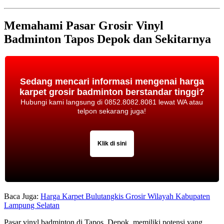
Memahami Pasar Grosir Vinyl
Badminton Tapos Depok dan Sekitarnya
Sedang mencari informasi mengenai harga
karpet grosir badminton berstandar tinggi?
Hubungi kami langsung di 0852.8082.8081 lewat WA atau
telpon sekarang juga!
Klik di sini
Baca Juga:
Harga Karpet Bulutangkis Grosir Wilayah Kabupaten
Lampung Selatan
Pasar vinyl badminton di Tapos, Depok, memiliki potensi yang