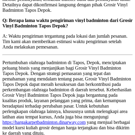
Detailnya dapat dikonfirmasi langsung dengan pihak Grosir Vinyl
Badminton Tapos Depok.
Q: Berapa lama waktu pengiriman vinyl badminton dari Grosir
Vinyl Badminton Tapos Depok?
A: Waktu pengiriman tergantung pada lokasi dan jumlah pesanan.
Tim kami akan memberikan estimasi waktu pengiriman setelah
Anda melakukan pemesanan.
Pertumbuhan olahraga badminton di Tapos, Depok, menciptakan
peluang bisnis yang menjanjikan bagi Grosir Vinyl Badminton
Tapos Depok. Dengan strategi pemasaran yang tepat dan
pemahaman yang mendalam tentang pasar, Grosir Vinyl Badminton
Tapos Depok dapat meraih kesuksesan dan berkontribusi pada
perkembangan olahraga badminton di daerah tersebut. Keberhasilan
Grosir Vinyl Badminton Tapos Depok juga bergantung pada
kualitas produk, layanan pelanggan yang prima, dan kemampuan
beradaptasi terhadap perubahan pasar. Untuk kebutuhan
perlengkapan olahraga lainnya, khususnya untuk melengkapi area
latihan atau tempat kursus, Anda juga bisa mengunjungi
https://hargakarpetbadminton.dinarway.com
yang menjual berbagai
model kursi kuliah grosir dengan harga terjangkau dan bisa dikirim
ke daerah yang dituju.