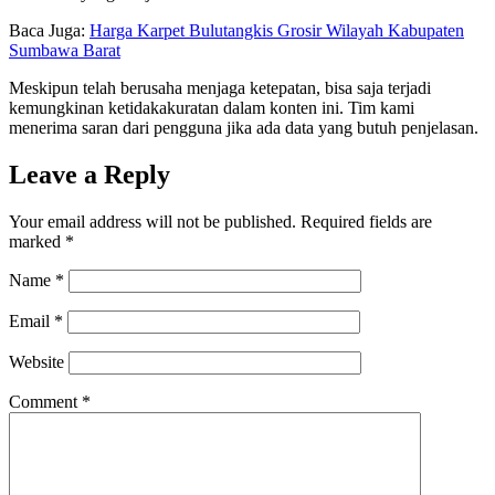
Baca Juga:
Harga Karpet Bulutangkis Grosir Wilayah Kabupaten
Sumbawa Barat
Meskipun telah berusaha menjaga ketepatan, bisa saja terjadi
kemungkinan ketidakakuratan dalam konten ini. Tim kami
menerima saran dari pengguna jika ada data yang butuh penjelasan.
Leave a Reply
Your email address will not be published.
Required fields are
marked
*
Name
*
Email
*
Website
Comment
*