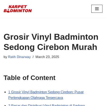
Skip
to
content
Grosir Vinyl Badminton
Sedong Cirebon Murah
by
Ratih Dinarway
March 23, 2025
Table of Content
1 Grosir Vinyl Badminton Sedong Cirebon: Pusat
Perlengkapan Olahraga Terpercaya
2 Pasar dan Distribusi Vinyl Badminton di Sedong