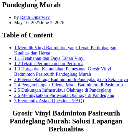
Pandeglang Murah
by
Ratih Dinarway
May 16, 2025
June 2, 2026
Table of Content
1 Memilih Vinyl Badminton yang Tepat: Pertimbangan
Kualitas dan Harga
1.1 Ketahanan dan Daya Tahan Vinyl
1.2 Tekstur Permukaan dan Performa
1.3 Harga dan Kemudahan Pemesanan Grosir Vinyl
Badminton Pasireurih Pandeglang Murah
2 Potensi Olahraga Badminton di Pandeglang dan Sekitarnya
2.4 Pengembangan Talenta Muda Badminton di Pasireurih
2.5 Dukungan Infrastruktur Olahraga di Pandeglang
2.6 Meningkatkan Pariwisata Olahraga di Pandeglang
3 Frequently Asked Questions (FAQ)
Grosir Vinyl Badminton Pasireurih
Pandeglang Murah: Solusi Lapangan
Berkualitas