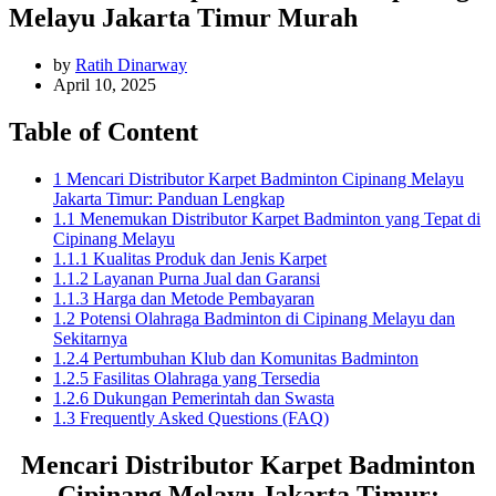
Melayu Jakarta Timur Murah
by
Ratih Dinarway
April 10, 2025
Table of Content
1 Mencari Distributor Karpet Badminton Cipinang Melayu
Jakarta Timur: Panduan Lengkap
1.1 Menemukan Distributor Karpet Badminton yang Tepat di
Cipinang Melayu
1.1.1 Kualitas Produk dan Jenis Karpet
1.1.2 Layanan Purna Jual dan Garansi
1.1.3 Harga dan Metode Pembayaran
1.2 Potensi Olahraga Badminton di Cipinang Melayu dan
Sekitarnya
1.2.4 Pertumbuhan Klub dan Komunitas Badminton
1.2.5 Fasilitas Olahraga yang Tersedia
1.2.6 Dukungan Pemerintah dan Swasta
1.3 Frequently Asked Questions (FAQ)
Mencari Distributor Karpet Badminton
Cipinang Melayu Jakarta Timur: