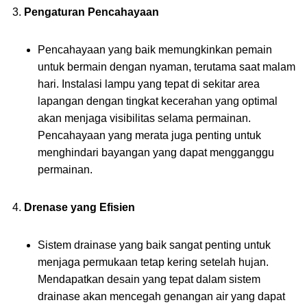
Pengaturan Pencahayaan
Pencahayaan yang baik memungkinkan pemain
untuk bermain dengan nyaman, terutama saat malam
hari. Instalasi lampu yang tepat di sekitar area
lapangan dengan tingkat kecerahan yang optimal
akan menjaga visibilitas selama permainan.
Pencahayaan yang merata juga penting untuk
menghindari bayangan yang dapat mengganggu
permainan.
Drenase yang Efisien
Sistem drainase yang baik sangat penting untuk
menjaga permukaan tetap kering setelah hujan.
Mendapatkan desain yang tepat dalam sistem
drainase akan mencegah genangan air yang dapat