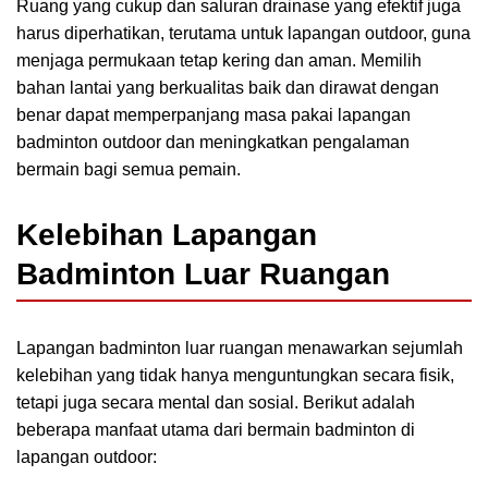
Ruang yang cukup dan saluran drainase yang efektif juga
harus diperhatikan, terutama untuk lapangan outdoor, guna
menjaga permukaan tetap kering dan aman. Memilih
bahan lantai yang berkualitas baik dan dirawat dengan
benar dapat memperpanjang masa pakai lapangan
badminton outdoor dan meningkatkan pengalaman
bermain bagi semua pemain.
Kelebihan Lapangan
Badminton Luar Ruangan
Lapangan badminton luar ruangan menawarkan sejumlah
kelebihan yang tidak hanya menguntungkan secara fisik,
tetapi juga secara mental dan sosial. Berikut adalah
beberapa manfaat utama dari bermain badminton di
lapangan outdoor: