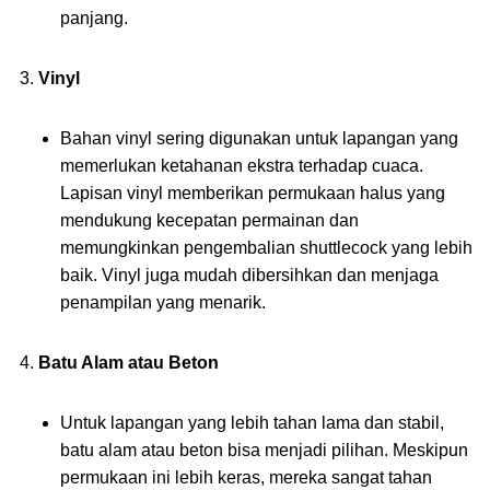
panjang.
Vinyl
Bahan vinyl sering digunakan untuk lapangan yang
memerlukan ketahanan ekstra terhadap cuaca.
Lapisan vinyl memberikan permukaan halus yang
mendukung kecepatan permainan dan
memungkinkan pengembalian shuttlecock yang lebih
baik. Vinyl juga mudah dibersihkan dan menjaga
penampilan yang menarik.
Batu Alam atau Beton
Untuk lapangan yang lebih tahan lama dan stabil,
batu alam atau beton bisa menjadi pilihan. Meskipun
permukaan ini lebih keras, mereka sangat tahan