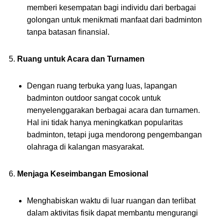
memberi kesempatan bagi individu dari berbagai
golongan untuk menikmati manfaat dari badminton
tanpa batasan finansial.
Ruang untuk Acara dan Turnamen
Dengan ruang terbuka yang luas, lapangan
badminton outdoor sangat cocok untuk
menyelenggarakan berbagai acara dan turnamen.
Hal ini tidak hanya meningkatkan popularitas
badminton, tetapi juga mendorong pengembangan
olahraga di kalangan masyarakat.
Menjaga Keseimbangan Emosional
Menghabiskan waktu di luar ruangan dan terlibat
dalam aktivitas fisik dapat membantu mengurangi