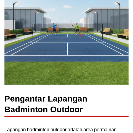
Pengantar Lapangan
Badminton Outdoor
Lapangan badminton outdoor adalah area permainan