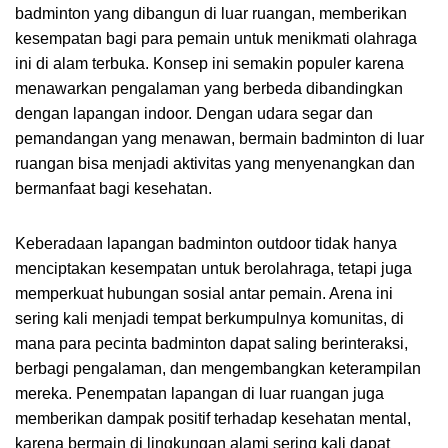
badminton yang dibangun di luar ruangan, memberikan
kesempatan bagi para pemain untuk menikmati olahraga
ini di alam terbuka. Konsep ini semakin populer karena
menawarkan pengalaman yang berbeda dibandingkan
dengan lapangan indoor. Dengan udara segar dan
pemandangan yang menawan, bermain badminton di luar
ruangan bisa menjadi aktivitas yang menyenangkan dan
bermanfaat bagi kesehatan.
Keberadaan lapangan badminton outdoor tidak hanya
menciptakan kesempatan untuk berolahraga, tetapi juga
memperkuat hubungan sosial antar pemain. Arena ini
sering kali menjadi tempat berkumpulnya komunitas, di
mana para pecinta badminton dapat saling berinteraksi,
berbagi pengalaman, dan mengembangkan keterampilan
mereka. Penempatan lapangan di luar ruangan juga
memberikan dampak positif terhadap kesehatan mental,
karena bermain di lingkungan alami sering kali dapat