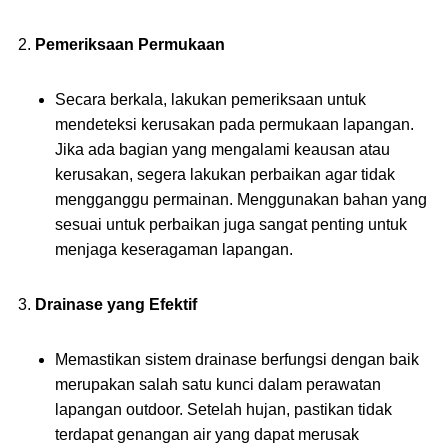
Pemeriksaan Permukaan
Secara berkala, lakukan pemeriksaan untuk
mendeteksi kerusakan pada permukaan lapangan.
Jika ada bagian yang mengalami keausan atau
kerusakan, segera lakukan perbaikan agar tidak
mengganggu permainan. Menggunakan bahan yang
sesuai untuk perbaikan juga sangat penting untuk
menjaga keseragaman lapangan.
Drainase yang Efektif
Memastikan sistem drainase berfungsi dengan baik
merupakan salah satu kunci dalam perawatan
lapangan outdoor. Setelah hujan, pastikan tidak
terdapat genangan air yang dapat merusak