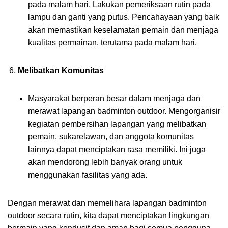
pada malam hari. Lakukan pemeriksaan rutin pada
lampu dan ganti yang putus. Pencahayaan yang baik
akan memastikan keselamatan pemain dan menjaga
kualitas permainan, terutama pada malam hari.
Melibatkan Komunitas
Masyarakat berperan besar dalam menjaga dan
merawat lapangan badminton outdoor. Mengorganisir
kegiatan pembersihan lapangan yang melibatkan
pemain, sukarelawan, dan anggota komunitas
lainnya dapat menciptakan rasa memiliki. Ini juga
akan mendorong lebih banyak orang untuk
menggunakan fasilitas yang ada.
Dengan merawat dan memelihara lapangan badminton
outdoor secara rutin, kita dapat menciptakan lingkungan