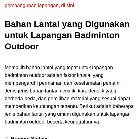
pembangunan lapangan, di sini.
Bahan Lantai yang Digunakan
untuk Lapangan Badminton
Outdoor
Mempilih bahan lantai yang tepat untuk lapangan
badminton outdoor adalah faktor krusial yang
mempengaruhi permainan dan keselamatan pemain.
Jenis-jenis bahan lantai memiliki karakteristik yang
berbeda-beda, dan pemilihan material yang sesuai dapat
memberikan keuntungan tertentu. Berikut adalah beberapa
jenis bahan lantai yang umum digunakan untuk lapangan
badminton outdoor beserta keunggulannya:
Rumput Sintetis