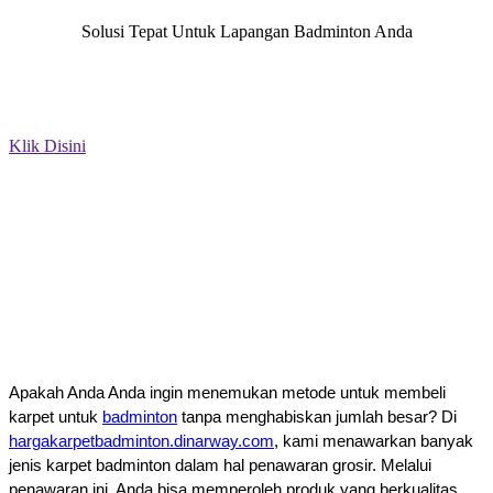
Solusi Tepat Untuk Lapangan Badminton Anda
Segera hubungi kami untuk mengetahui info diskon, promo, dan
pemesanan. Anda bisa menghubungi nomor
kami
0852.8082.8081
atau klik tombol di atas.
Klik Disini
Apakah Anda Anda ingin menemukan metode untuk membeli 
karpet untuk 
badminton
 tanpa menghabiskan jumlah besar? Di 
hargakarpetbadminton.dinarway.com
, kami menawarkan banyak 
jenis karpet badminton dalam hal penawaran grosir. Melalui 
penawaran ini, Anda bisa memperoleh produk yang berkualitas 