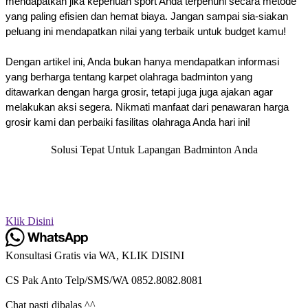
mendapatkan jika keperluan sport Anda terpenuhi secara metode
yang paling efisien dan hemat biaya. Jangan sampai sia-siakan
peluang ini mendapatkan nilai yang terbaik untuk budget kamu!
Dengan artikel ini, Anda bukan hanya mendapatkan informasi
yang berharga tentang karpet olahraga badminton yang
ditawarkan dengan harga grosir, tetapi juga juga ajakan agar
melakukan aksi segera. Nikmati manfaat dari penawaran harga
grosir kami dan perbaiki fasilitas olahraga Anda hari ini!
Solusi Tepat Untuk Lapangan Badminton Anda
Segera hubungi kami untuk mengetahui info diskon, promo, dan
pemesanan. Anda bisa menghubungi nomor
kami
0852.8082.8081
atau klik tombol di atas.
Klik Disini
Konsultasi Gratis via WA, KLIK DISINI
CS Pak Anto Telp/SMS/WA 0852.8082.8081
Chat pasti dibalas ^^