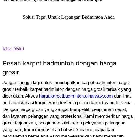
Solusi Tepat Untuk Lapangan Badminton Anda
Segera hubungi kami untuk mengetahui info diskon, promo, dan
pemesanan. Anda bisa menghubungi nomor
kami
0852.8082.8081
atau klik tombol di atas.
Klik Disini
Pesan karpet badminton dengan harga
grosir
Jangan tunggu lagi untuk mendapatkan karpet badminton harga
grosir terbaik karpet badminton dengan harga grosir terbaik yang
diperlukan. Akses
hargakarpetbadminton.dinarway.com
dan lihat
berbagai variasi karpet yang tersedia pilihan karpet yang tersedia.
Dengan harga grosir yang sangat kompetitif, pengiriman cepat,
dan layanan pelanggan yang profesional Kami memberikan harga
grosir terjangkau, pengiriman kilat, serta pelayanan pelanggan
yang baik, kami memastikan bahwa Anda mendapatkan
pengalaman berbelanja yang menyenangkan kami menjamin