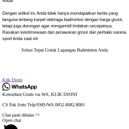
Anda!
Dengan artikel ini, Anda tidak hanya mendapatkan berita yang
berguna tentang karpet olahraga badminton dengan harga grosir,
tetapi juga dorongan agar mengambil tindakan secepatnya.
Rasakan keistimewaan dari penawaran grosir dan perbaiki sarana
sport Anda saat ini!
Solusi Tepat Untuk Lapangan Badminton Anda
Segera hubungi kami untuk mengetahui info diskon, promo, dan
pemesanan. Anda bisa menghubungi nomor
kami
0852.8082.8081
atau klik tombol di atas.
Klik Disini
Konsultasi Gratis via WA, KLIK DISINI
CS Pak Anto Telp/SMS/WA 0852.8082.8081
Chat pasti dibalas ^^
Open chat