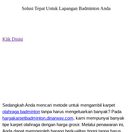
Solusi Tepat Untuk Lapangan Badminton Anda
Segera hubungi kami untuk mengetahui info diskon, promo, dan
pemesanan. Anda bisa menghubungi nomor
kami
0852.8082.8081
atau klik tombol di atas.
Klik Disini
Sedangkah Anda mencari metode untuk mengambil karpet 
olahraga badminton
 tanpa harus mengeluarkan banyak? Pada 
hargakarpetbadminton.dinarway.com
, kami mempunyai banyak 
tipe karpet olahraga dengan harga grosir. Melalui penawaran ini, 
Anda dapat memperoleh barang berkualitas tinggi tanpa harus 